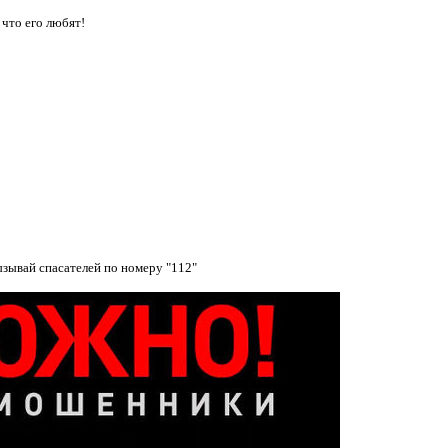
 что его любят!
ызывай спасателей по номеру "112"