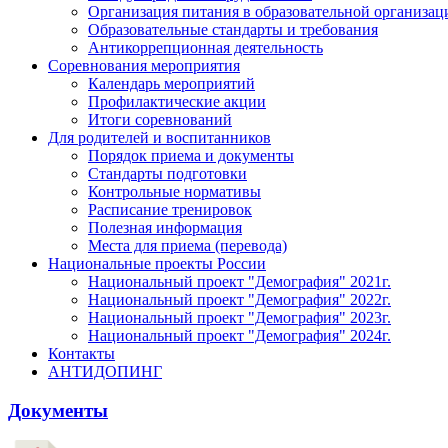
Организация питания в образовательной организац
Образовательные стандарты и требования
Антикоррепционная деятельность
Соревнования мероприятия
Календарь мероприятий
Профилактические акции
Итоги соревнований
Для родителей и воспитанников
Порядок приема и документы
Стандарты подготовки
Контрольные нормативы
Расписание тренировок
Полезная информация
Места для приема (перевода)
Национальные проекты России
Национальный проект "Демография" 2021г.
Национальный проект "Демография" 2022г.
Национальный проект "Демография" 2023г.
Национальный проект "Демография" 2024г.
Контакты
АНТИДОПИНГ
Документы